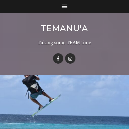
TEMANU'A
Taking some TEAM time