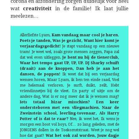
corona en afzondering zorgen duidelijk voor heel
wat
creativiteit
in de familie! Ik laat jullie
meelezen…
Allerliefste Lyam,
Kam vandaag maar cool je haren.
Poets je tanden, Was je gezicht, Want hier komt je
verjaardagsgedicht!
Je stapt vandaag op een nieuwe
tram! Je weet wel, zoals grote mensen zeggen, Papa zal
dat wel even uitleggen.
Je bent nu bij de tienerclub,
Waar het tempo gaat UP, UP, UP. DJ Sharky schuift
(draait) aan de knoppen, Dan heb je aan het
dansen, de poppen!
Ik weet dat bij een verjaardag
wensen horen, Maar Lyam, ik ben ten einde raad, Voel
me helemaal verloren. Je surft, duikt, zeilt, Hebt
vriendinnetjes bij de vleet. En party of uitje om de
andere dag, Wat is er nog meer dat ik je wensen mag?
Iets totaal bizar misschien? Een keer
ondersteboven met een vliegmachien. Naar de
Zweinstein school, leerling-tovenaar, Als Harry
Potter of is dat te raar?
Nee, ik weet het, Ik wens je
morgen een boot vol boys, Of… zo lang geleden, met de
JONGENS dollen in de Toekomststraat. Weet je nog wel
hoe dat gaat?
Wat het ook zal worden, Jouw dagje