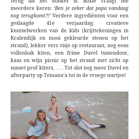
terug als het donker is. Roxie vraagt me
meerdere keren:
‘Ben je zeker dat papa vandaag
nog terugkomt?!’
Verdere ingrediënten voor een
geslaagde 41e verjaardag: creatieve
knutselwerken van de kids (krijttekeningen in
Kralendijk en mooi gekleurde stenen op het
strand), lekker vers visje op restaurant, nog eens
vollenbak kiten, een frisse Duvel tussendoor,
kaas en wijn picnic op het strand met zicht op
sunset prof-kiters, … . Tot slot nog meer Duvel en
afterparty op Temanu’a tot in de vroege uurtjes!