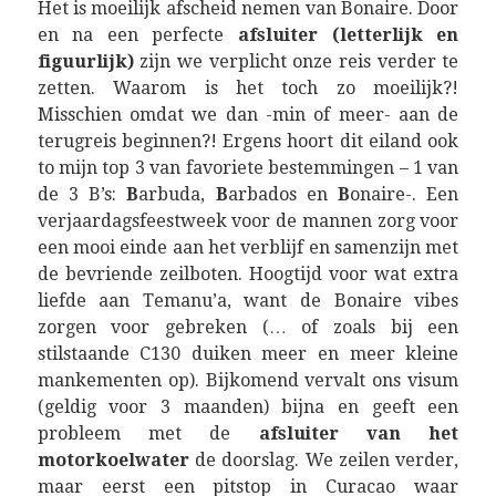
Het is moeilijk afscheid nemen van Bonaire. Door
en na een perfecte
afsluiter (letterlijk en
figuurlijk)
zijn we verplicht onze reis verder te
zetten. Waarom is het toch zo moeilijk?!
Misschien omdat we dan -min of meer- aan de
terugreis beginnen?! Ergens hoort dit eiland ook
to mijn top 3 van favoriete bestemmingen – 1 van
de 3 B’s:
B
arbuda,
B
arbados en
B
onaire-. Een
verjaardagsfeestweek voor de mannen zorg voor
een mooi einde aan het verblijf en samenzijn met
de bevriende zeilboten. Hoogtijd voor wat extra
liefde aan Temanu’a, want de Bonaire vibes
zorgen voor gebreken (… of zoals bij een
stilstaande C130 duiken meer en meer kleine
mankementen op). Bijkomend vervalt ons visum
(geldig voor 3 maanden) bijna en geeft een
probleem met de
afsluiter van het
motorkoelwater
de doorslag. We zeilen verder,
maar eerst een pitstop in Curacao waar